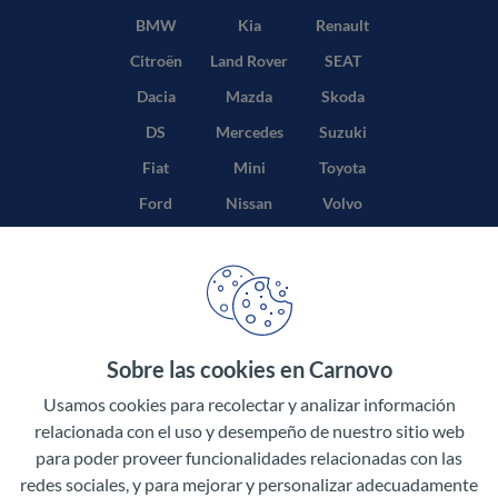
BMW
Kia
Renault
Citroën
Land Rover
SEAT
Dacia
Mazda
Skoda
DS
Mercedes
Suzuki
Fiat
Mini
Toyota
Ford
Nissan
Volvo
Honda
Opel
Sobre las cookies en Carnovo
Términos y condiciones
Usamos cookies para recolectar y analizar información
Política de privacidad
relacionada con el uso y desempeño de nuestro sitio web
para poder proveer funcionalidades relacionadas con las
Aviso legal
redes sociales, y para mejorar y personalizar adecuadamente