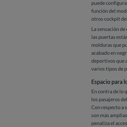
puede configurar
función del modo
otros cockpit de
La sensación de 
las puertas est
molduras que pue
acabado en negro
deportivos que 
varios tipos de p
Espacio para 
En contra de lo 
los pasajeros de
Con respecto a s
son más amplias.
penaliza el acces