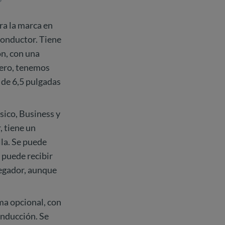
ra la marca en
conductor. Tiene
ón, con una
dero, tenemos
 de 6,5 pulgadas
sico, Business y
, tiene un
la. Se puede
 puede recibir
vegador, aunque
ma opcional, con
onducción. Se