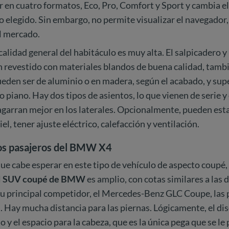
 en cuatro formatos, Eco, Pro, Comfort y Sport y cambia el
 elegido. Sin embargo, no permite visualizar el navegador
l mercado.
calidad general del habitáculo es muy alta. El salpicadero y
án revestido con materiales blandos de buena calidad, tam
den ser de aluminio o en madera, según el acabado, y supe
 piano. Hay dos tipos de asientos, lo que vienen de serie y
agarran mejor en los laterales. Opcionalmente, pueden est
iel, tener ajuste eléctrico, calefacción y ventilación.
los pasajeros del BMW X4
que cabe esperar en este tipo de vehículo de aspecto coupé,
l
SUV coupé de BMW
es amplio, con cotas similares a la
u principal competidor, el Mercedes-Benz GLC Coupe, las 
 Hay mucha distancia para las piernas. Lógicamente, el di
o y el espacio para la cabeza, que es la única pega que se l