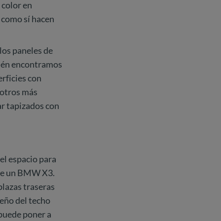
 color en
, como sí hacen
 los paneles de
bién encontramos
rficies con
 otros más
ar tapizados con
 el espacio para
s de un BMW X3.
plazas traseras
seño del techo
e puede poner a