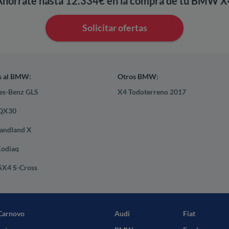
Ahórrate hasta 12.334€ en la compra de tu BMW X
Solicitar ofertas
s al BMW:
Otros BMW:
des-Benz GLS
X4 Todoterreno 2017
i QX30
randland X
Kodiaq
 SX4 S-Cross
Carnovo
Audi
Fiat