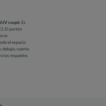
SUV coupé
. Es
3. El portón
ie es
odo el espacio
y, debajo, cuenta
ro los respaldos