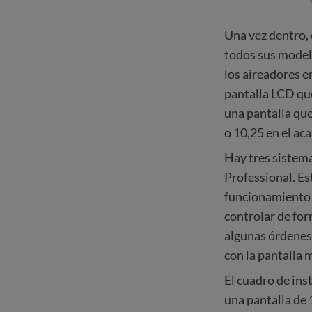
Una vez dentro, 
todos sus modelo
los aireadores en
pantalla LCD que
una pantalla que
o 10,25 en el ac
Hay tres sistema
Professional. Es
funcionamiento e
controlar de for
algunas órdenes
con la pantalla
El cuadro de ins
una pantalla de 