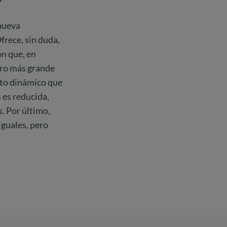
 nueva
frece, sin duda,
ón que, en
ero más grande
nto dinámico que
 es reducida,
. Por último,
iguales, pero