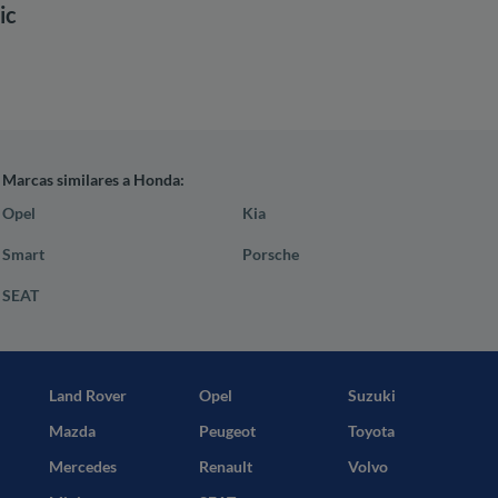
ic
Marcas similares a Honda:
Opel
Kia
Smart
Porsche
SEAT
Land Rover
Opel
Suzuki
Mazda
Peugeot
Toyota
Mercedes
Renault
Volvo