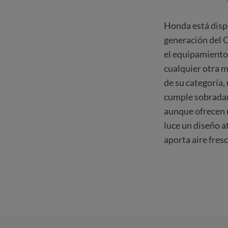
Honda está dispu
generación del C
el equipamiento 
cualquier otra 
de su categoría
cumple sobradame
aunque ofrecen u
luce un diseño a
aporta aire fre