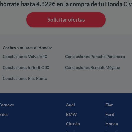
hórrate hasta 4.822€ en la compra de tu Honda Civ
Solicitar ofertas
Coches similares al Honda:
Conclusiones Volvo V40
Conclusiones Porsche Panamera
Conclusiones Infiniti Q30
Conclusiones Renault Mégane
Conclusiones Fiat Punto
Carnovo
Audi
Fiat
entes
BMW
Ford
Citroën
Honda