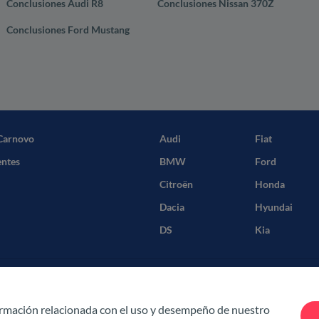
Conclusiones Audi R8
Conclusiones Nissan 370Z
Conclusiones Ford Mustang
Carnovo
Audi
Fiat
entes
BMW
Ford
Citroën
Honda
Dacia
Hyundai
DS
Kia
iciones
ormación relacionada con el uso y desempeño de nuestro
cidad