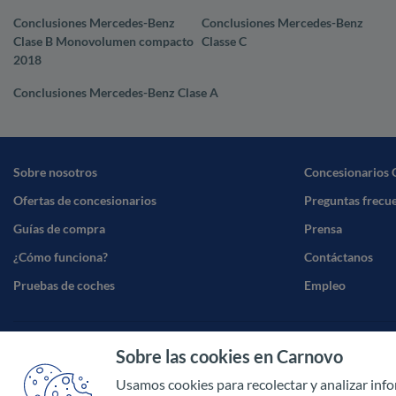
Conclusiones Mercedes-Benz
Conclusiones Mercedes-Benz
Clase B Monovolumen compacto
Classe C
2018
Conclusiones Mercedes-Benz Clase A
Sobre nosotros
Concesionarios 
Ofertas de concesionarios
Preguntas frecu
Guías de compra
Prensa
¿Cómo funciona?
Contáctanos
Pruebas de coches
Empleo
Sobre las cookies en Carnovo
Términos y cond
Usamos cookies para recolectar y analizar inf
Política de priva