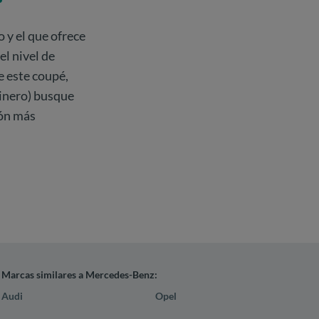
 y el que ofrece
l nivel de
de este coupé,
dinero) busque
ión más
Marcas similares a Mercedes-Benz:
Audi
Opel