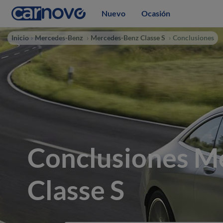
Nuevo
Ocasión
Inicio
Mercedes-Benz
Mercedes-Benz Classe S
Conclusiones
Conclusiones M
Classe S