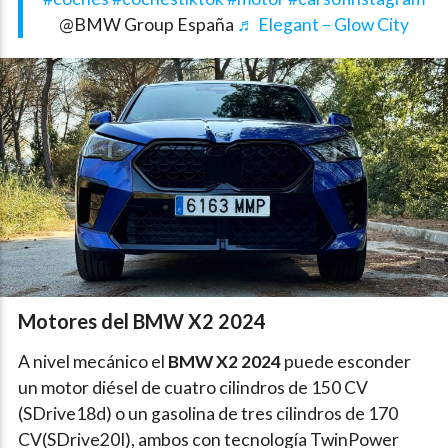
@BMW Group España
♬ Elegant – Glow City
Motores del BMW X2 2024
A nivel mecánico el
BMW X2 2024
puede esconder
un motor diésel de cuatro cilindros de 150 CV
(SDrive18d) o un gasolina de tres cilindros de 170
CV(SDrive20I), ambos con tecnología TwinPower