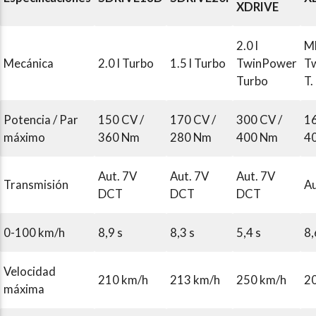
XDRIVE
2.0 l
MH
Mecánica
2.0 l Turbo
1.5 l Turbo
TwinPower
T
Turbo
T.
Potencia / Par
150 CV /
170 CV /
300 CV /
16
máximo
360 Nm
280 Nm
400 Nm
4
Aut. 7V
Aut. 7V
Aut. 7V
Transmisión
Au
DCT
DCT
DCT
0-100 km/h
8,9 s
8,3 s
5,4 s
8,
Velocidad
210 km/h
213 km/h
250 km/h
2
máxima