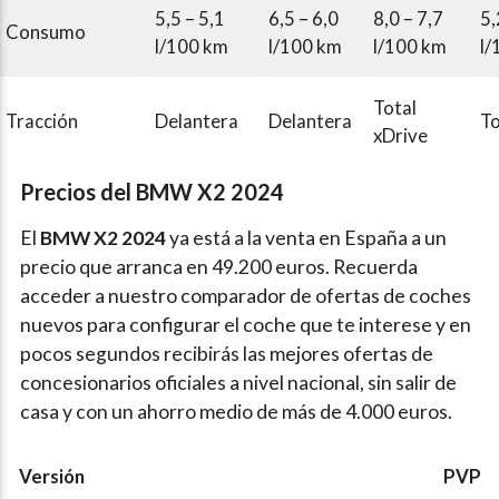
5,5 – 5,1
6,5 – 6,0
8,0 – 7,7
5,
Consumo
l/100 km
l/100 km
l/100 km
l/
Total
Tracción
Delantera
Delantera
To
xDrive
Precios del
BMW X2 2024
El
BMW X2 2024
ya está a la venta en España a un
precio que arranca en 49.200 euros. Recuerda
acceder a nuestro comparador de ofertas de coches
nuevos para configurar el coche que te interese y en
pocos segundos recibirás las mejores ofertas de
concesionarios oficiales a nivel nacional, sin salir de
casa y con un ahorro medio de más de 4.000 euros.
Versión
PVP