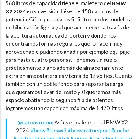
560 litros de capacidad tiene el maletero del
BMW
X2 2024
en su versión diésel de 150 caballos de
potencia. Cifra que baja los 515 litros en los modelos
de hibridación ligera y al que accedemos a través de
la apertura automática del portón y donde nos
encontramos formas regulares que lo hacen muy
aprovechable pudiendo añadir por ejemplo equipaje
para hasta cuatro personas. Tenemos un suelo
prácticamente plano además de almacenamiento
extra en ambos laterales y toma de 12 voltios. Cuenta
también con un doble fondo para separar la carga
que queramos llevar del resto y si queremos más
espacio abatiéndo la segunda fila de asientos
lograremos una capacidad máxima de 1.470 litros.
@carnovo.com
Así es el maletero del BMW X2
2024.
#bmw
#bmwx2
#bmwmotorsport
#coche
#coches
#cochestiktok
#motor
#carsofinstagram