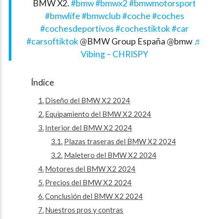
BMW X2.
#bmw
#bmwx2
#bmwmotorsport
#bmwlife
#bmwclub
#coche
#coches
#cochesdeportivos
#cochestiktok
#car
#carsoftiktok
@BMW Group España @bmw
♬
Vibing – CHRISPY
Índice
Diseño del BMW X2 2024
Equipamiento del BMW X2 2024
Interior del BMW X2 2024
Plazas traseras del BMW X2 2024
Maletero del BMW X2 2024
Motores del BMW X2 2024
Precios del BMW X2 2024
Conclusión del BMW X2 2024
Nuestros pros y contras