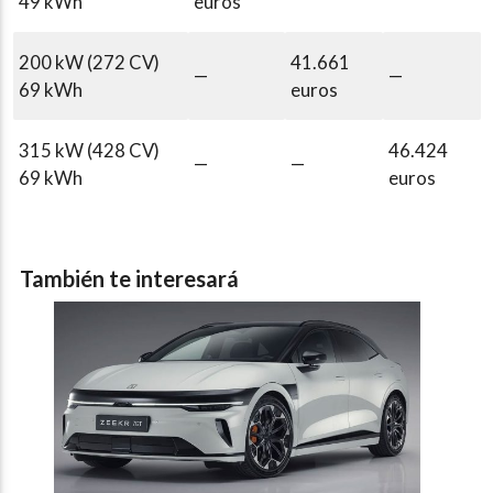
49 kWh
euros
200 kW (272 CV)
41.661
—
—
69 kWh
euros
315 kW (428 CV)
46.424
—
—
69 kWh
euros
También te interesará