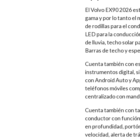
El Volvo EX90 2026 est
gama y por lo tanto el 
de rodillas para el con
LED para la conducción
de lluvia, techo solar 
Barras de techo y espe
Cuenta también con es
instrumentos digital, 
con Android Auto y App
teléfonos móviles comp
centralizado con mando
Cuenta también con tap
conductor con función 
en profundidad, portón
velocidad, alerta de t