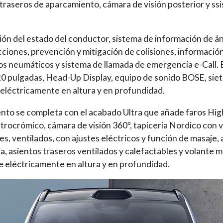
y traseros de aparcamiento, cámara de visión posterior y ss
ón del estado del conductor, sistema de información de á
ciones, prevención y mitigación de colisiones, información
los neumáticos y sistema de llamada de emergencia e-Call.
 20 pulgadas, Head-Up Display, equipo de sonido BOSE, siet
 eléctricamente en altura y en profundidad.
nto se completa con el acabado Ultra que añade faros High
rocrómico, cámara de visión 360º, tapicería Nordico con v
es, ventilados, con ajustes eléctricos y función de masaje,
, asientos traseros ventilados y calefactables y volante m
le eléctricamente en altura y en profundidad.