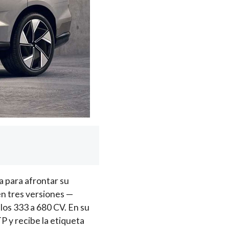
 para afrontar su
en tres versiones —
os 333 a 680 CV. En su
P y recibe la etiqueta