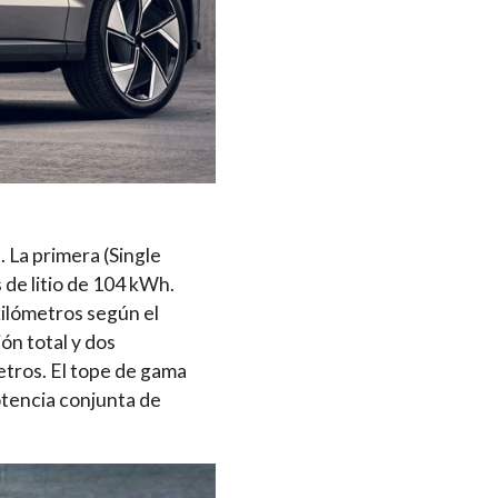
 La primera (Single
de litio de 104 kWh.
kilómetros según el
ón total y dos
tros. El tope de gama
otencia conjunta de