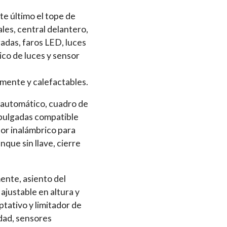
ste último el tope de
les, central delantero,
lgadas, faros LED, luces
co de luces y sensor
amente y calefactables.
 automático, cuadro de
5 pulgadas compatible
dor inalámbrico para
que sin llave, cierre
ente, asiento del
ajustable en altura y
tativo y limitador de
idad, sensores