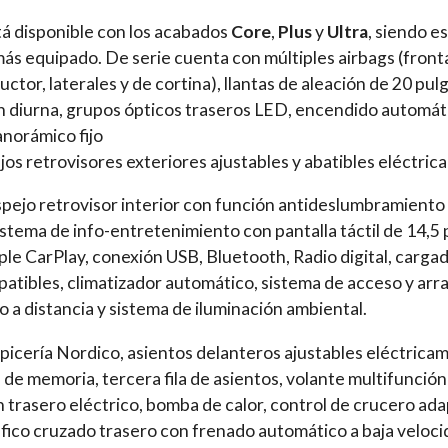
á disponible con los acabados
Core
,
Plus
y
Ultra
, siendo e
más equipado. De serie cuenta con múltiples airbags (fronta
ductor, laterales y de cortina), llantas de aleación de 20 pu
 diurna, grupos ópticos traseros LED, encendido automáti
panorámico fijo
jos retrovisores exteriores ajustables y abatibles eléctric
pejo retrovisor interior con función antideslumbramiento
sistema de info-entretenimiento con pantalla táctil de 14,
le CarPlay, conexión USB, Bluetooth, Radio digital, carga
atibles, climatizador automático, sistema de acceso y arran
 a distancia y sistema de iluminación ambiental.
icería Nordico, asientos delanteros ajustables eléctricam
de memoria, tercera fila de asientos, volante multifunción 
 trasero eléctrico, bomba de calor, control de crucero adap
ráfico cruzado trasero con frenado automático a baja veloc