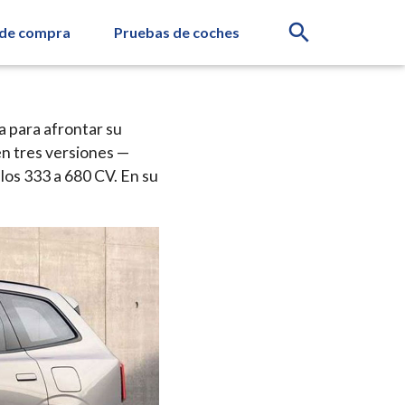
search
 de compra
Pruebas de coches
 para afrontar su
en tres versiones —
os 333 a 680 CV. En su