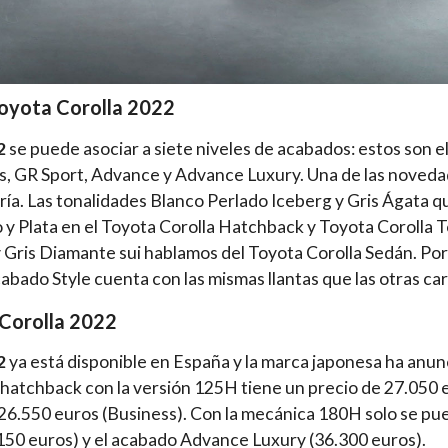
oyota Corolla 2022
2
se puede asociar a siete niveles de acabados: estos son el
s, GR Sport, Advance y Advance Luxury. Una de las novedad
ría. Las tonalidades Blanco Perlado Iceberg y Gris Ágata q
 y Plata en el Toyota Corolla Hatchback y Toyota Corolla T
y Gris Diamante sui hablamos del Toyota Corolla Sedán. Por 
abado Style cuenta con las mismas llantas que las otras car
 Corolla 2022
2
ya está disponible en España y la marca japonesa ha anun
ía hatchback con la versión 125H tiene un precio de 27.050 
 26.550 euros (Business). Con la mecánica 180H solo se pu
150 euros) y el acabado Advance Luxury (36.300 euros).