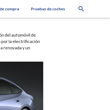
search
 de compra
Pruebas de coches
ón del automóvil de
por la electrificación
ca renovada y un