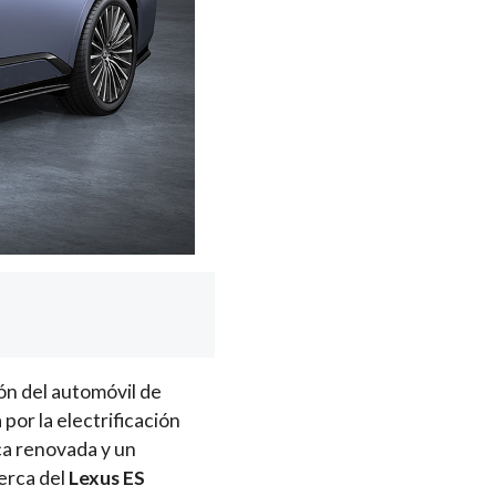
ón del automóvil de
por la electrificación
ca renovada y un
erca del
Lexus ES