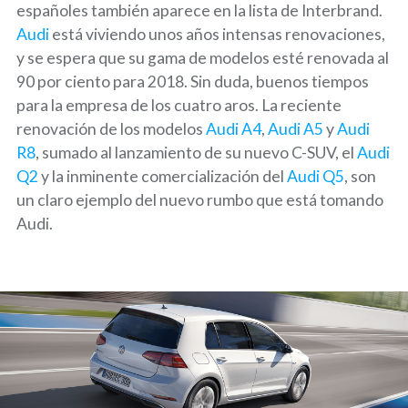
españoles también aparece en la lista de Interbrand.
Audi
está viviendo unos años intensas renovaciones,
y se espera que su gama de modelos esté renovada al
90 por ciento para 2018. Sin duda, buenos tiempos
para la empresa de los cuatro aros. La reciente
renovación de los modelos
Audi A4
,
Audi A5
y
Audi
R8
, sumado al lanzamiento de su nuevo C-SUV, el
Audi
Q2
y la inminente comercialización del
Audi Q5
, son
un claro ejemplo del nuevo rumbo que está tomando
Audi.