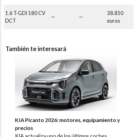
1.6 T-GDI 180 CV
38.850
—
—
DCT
euros
También te interesará
KIA Picanto 2026: motores, equipamiento y
precios
KIA actualiza uno de los últimos coches