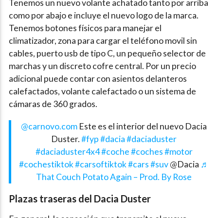
Tenemos un nuevo volante achatado tanto por arriba
como por abajo e incluye el nuevo logo de la marca.
Tenemos botones físicos para manejar el
climatizador, zona para cargar el teléfono movil sin
cables, puerto usb de tipo C, un pequeño selector de
marchas y un discreto cofre central. Por un precio
adicional puede contar con asientos delanteros
calefactados, volante calefactado o un sistema de
cámaras de 360 grados.
@carnovo.com
Este es el interior del nuevo Dacia
Duster.
#fyp
#dacia
#daciaduster
#daciaduster4x4
#coche
#coches
#motor
#cochestiktok
#carsoftiktok
#cars
#suv
@Dacia
♬
That Couch Potato Again – Prod. By Rose
Plazas traseras del Dacia Duster