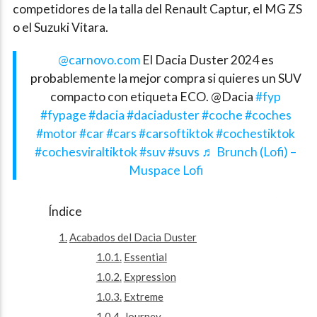
competidores de la talla del Renault Captur, el MG ZS
o el Suzuki Vitara.
@carnovo.com
El Dacia Duster 2024 es
probablemente la mejor compra si quieres un SUV
compacto con etiqueta ECO. @Dacia
#fyp
#fypage
#dacia
#daciaduster
#coche
#coches
#motor
#car
#cars
#carsoftiktok
#cochestiktok
#cochesviraltiktok
#suv
#suvs
♬ Brunch (Lofi) –
Muspace Lofi
Índice
Acabados del Dacia Duster
Essential
Expression
Extreme
Journey