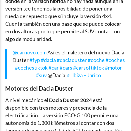
donde en la versión híbrida no hay nada aunque en la
versión tce tenemos la posibilidad de poner una
rueda de repuesto que sí incluye la versión 4×4.
Cuenta también con una base que se puede colocar
en dos alturas por lo que permite al SUV contar con
algo de modularidad.
@carnovo.com
Así es el maletero del nuevo Dacia
Duster
#fyp
#dacia
#daciaduster
#coche
#coches
#cochestiktok
#car
#cars
#carsoftiktok
#motor
#suv
@Dacia
♬ Ibiza – Jarico
Motores del Dacia Duster
A nivel mecánico el
Dacia Duster 2024
está
disponible con tres motores y presencia de la
electrificación. La versión ECO-G 100 permite una
autonomía de 1.300 kilómetros al contar con dos
tanques de gasolina y GLP, de 50 litros cada uno. Por