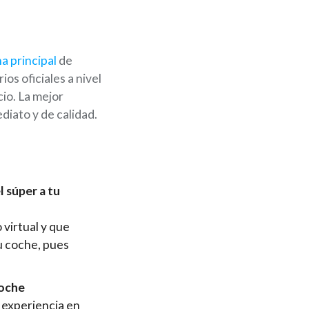
a principal
de
os oficiales a nivel
io. La mejor
diato y de calidad.
l súper a tu
virtual y que
u coche, pues
coche
 experiencia en