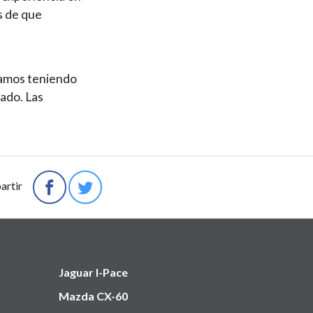
s de que
tamos teniendo
vado. Las
rtir
Jaguar I-Pace
Mazda CX-60