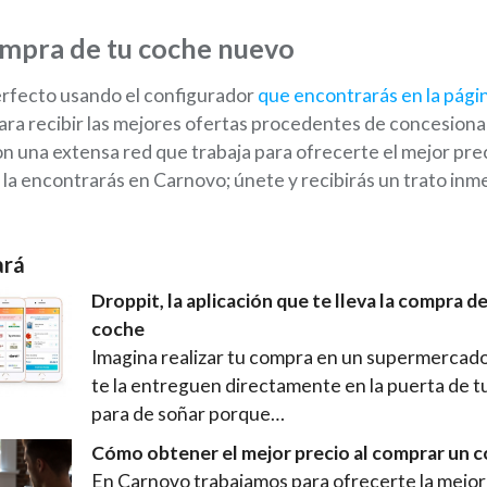
ompra de tu coche nuevo
erfecto usando el configurador
que encontrarás en la págin
ra recibir las mejores ofertas procedentes de concesionari
n una extensa red que trabaja para ofrecerte el mejor prec
la encontrarás en Carnovo; únete y recibirás un trato inme
ará
Droppit, la aplicación que te lleva la compra de
coche
Imagina realizar tu compra en un supermercado 
te la entreguen directamente en la puerta de t
para de soñar porque…
Cómo obtener el mejor precio al comprar un 
En Carnovo trabajamos para ofrecerte la mejor