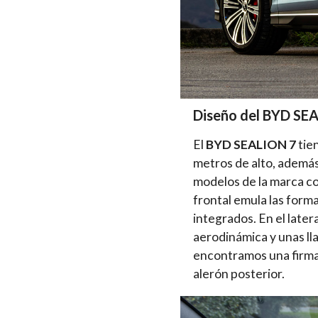
Diseño del BYD SE
El
BYD SEALION 7
tie
metros de alto, además
modelos de la marca c
frontal emula las form
integrados. En el late
aerodinámica y unas ll
encontramos una firma 
alerón posterior.