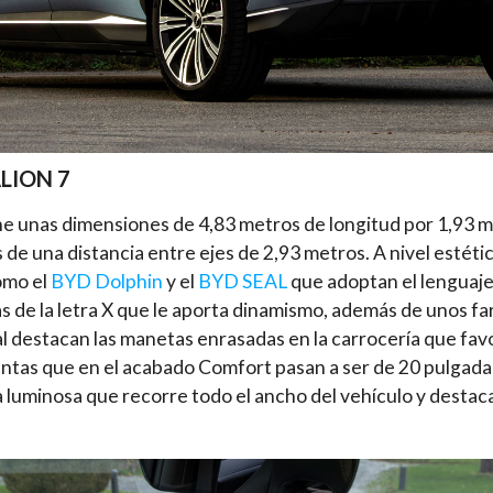
ALION 7
ne unas dimensiones de 4,83 metros de longitud por 1,93 m
 de una distancia entre ejes de 2,93 metros. A nivel estéti
omo el
BYD Dolphin
y el
BYD SEAL
que adoptan el lenguaje
as de la letra X que le aporta dinamismo, además de unos f
ral destacan las manetas enrasadas en la carrocería que f
antas que en el acabado Comfort pasan a ser de 20 pulgadas
luminosa que recorre todo el ancho del vehículo y destaca