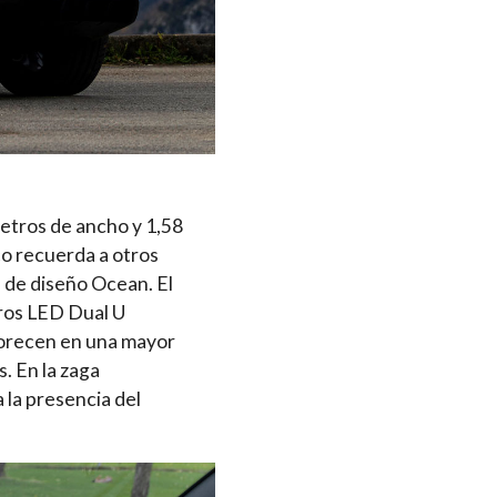
etros de ancho y 1,58
co recuerda a otros
 de diseño Ocean. El
aros LED Dual U
avorecen en una mayor
. En la zaga
 la presencia del