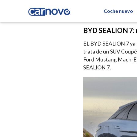
Coche nuevo
BYD SEALION 7: m
EL BYD SEALION 7 ya t
trata de un SUV Coupé d
Ford Mustang Mach-E o
SEALION 7.