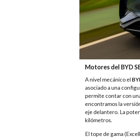
Motores del BYD S
A nivel mecánico el
BY
asociado a una configu
permite contar con un
encontramos la versión
eje delantero. La pote
kilómetros.
El tope de gama (Exce