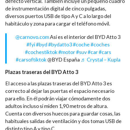
defecto vertical. También incluye un pequeño cuadro
de instrumentación digital de cinco pulgadas,
diversos puertos USB de tipo A y C a lo largo del
habitáculo y zona para cargar el teléfono móvil.
@carnovo.com
Así es el interior del BYD Atto 3
#fyi
#byd
#bydatto3
#coche
#coches
#cochestiktok
#motor
#suv
#car
#cars
#carsoftiktok
@BYD España
♬ Crystal – Kupla
Plazas traseras del BYD Atto 3
El acceso a las plazas traseras del BYD Atto 3 es
correcto al dejar las puertas el espacio necesario
para ello. En él podrán viajar cómodamente dos
adultos incluso si miden 1,90 metros de altura.
Cuenta con diversos huecos para guardar cosas, las
habituales salidas de ventilación y dos tomas USB de
distinto tipo A y tipo C.