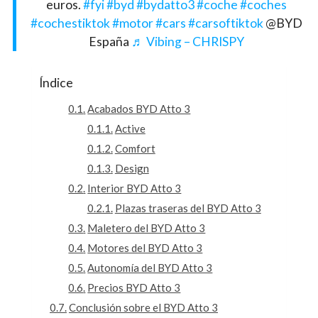
euros.
#fyi
#byd
#bydatto3
#coche
#coches
#cochestiktok
#motor
#cars
#carsoftiktok
@BYD
España
♬ Vibing – CHRISPY
Índice
Acabados BYD Atto 3
Active
Comfort
Design
Interior BYD Atto 3
Plazas traseras del BYD Atto 3
Maletero del BYD Atto 3
Motores del BYD Atto 3
Autonomía del BYD Atto 3
Precios BYD Atto 3
Conclusión sobre el BYD Atto 3