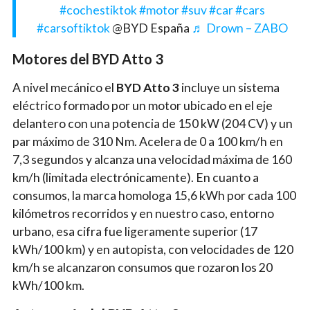
#cochestiktok
#motor
#suv
#car
#cars
#carsoftiktok
@BYD España
♬ Drown – ZABO
Motores del BYD Atto 3
A nivel mecánico el
BYD Atto 3
incluye un sistema
eléctrico formado por un motor ubicado en el eje
delantero con una potencia de 150 kW (204 CV) y un
par máximo de 310 Nm. Acelera de 0 a 100 km/h en
7,3 segundos y alcanza una velocidad máxima de 160
km/h (limitada electrónicamente). En cuanto a
consumos, la marca homologa 15,6 kWh por cada 100
kilómetros recorridos y en nuestro caso, entorno
urbano, esa cifra fue ligeramente superior (17
kWh/100 km) y en autopista, con velocidades de 120
km/h se alcanzaron consumos que rozaron los 20
kWh/100 km.